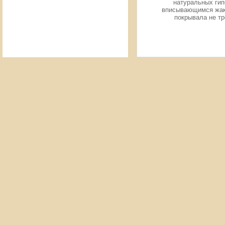
натуральных гип
вписывающимся жакк
покрывала не тр