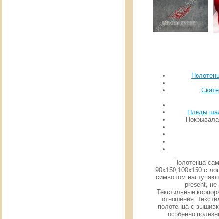
Полотен
Скате
Пледы
шал
Покрывала:
Полотенца самы
90х150,100х150 с ло
символом наступающ
present, н
Текстильные корпора
отношения. Тексти
полотенца с вышивко
особенно полезны